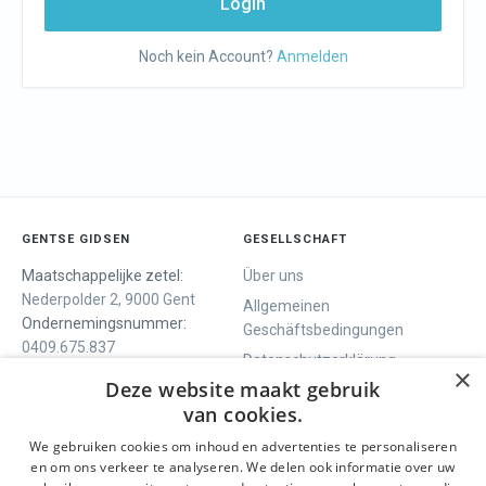
Login
Noch kein Account?
Anmelden
GENTSE GIDSEN
GESELLSCHAFT
Maatschappelijke zetel:
Über uns
Nederpolder 2, 9000 Gent
Allgemeinen
Ondernemingsnummer:
Geschäftsbedingungen
0409.675.837
Datenschutzerklärung
RPR Gent
×
Deze website maakt gebruik
Contact
van cookies.
We gebruiken cookies om inhoud en advertenties te personaliseren
WIR BIETEN
SOCIALS
en om ons verkeer te analyseren. We delen ook informatie over uw
Geführte Tour
Facebook