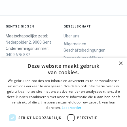
GENTSE GIDSEN
GESELLSCHAFT
Maatschappelijke zetel:
Über uns
Nederpolder 2, 9000 Gent
Allgemeinen
Ondernemingsnummer:
Geschäftsbedingungen
0409.675.837
Datenschutzerklärung
RPR Gent
×
Deze website maakt gebruik
Contact
van cookies.
We gebruiken cookies om inhoud en advertenties te personaliseren
WIR BIETEN
SOCIALS
en om ons verkeer te analyseren. We delen ook informatie over uw
Geführte Tour
Facebook
gebruik van onze site met onze advertentie- en analysepartners, die
deze kunnen combineren met andere informatie die u aan hen heeft
Tagesprogramm
Instagram
verstrekt of die zij hebben verzameld door uw gebruik van hun
History tour
LinkedIn
diensten.
Lees verder
Aktivitäten
STRIKT NOODZAKELIJK
PRESTATIE