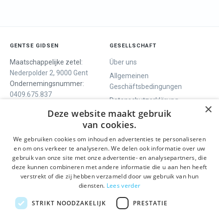
GENTSE GIDSEN
GESELLSCHAFT
Maatschappelijke zetel:
Über uns
Nederpolder 2, 9000 Gent
Allgemeinen
Ondernemingsnummer:
Geschäftsbedingungen
0409.675.837
Datenschutzerklärung
RPR Gent
×
Deze website maakt gebruik
Contact
van cookies.
We gebruiken cookies om inhoud en advertenties te personaliseren
WIR BIETEN
SOCIALS
en om ons verkeer te analyseren. We delen ook informatie over uw
Geführte Tour
Facebook
gebruik van onze site met onze advertentie- en analysepartners, die
deze kunnen combineren met andere informatie die u aan hen heeft
Tagesprogramm
Instagram
verstrekt of die zij hebben verzameld door uw gebruik van hun
History tour
LinkedIn
diensten.
Lees verder
Aktivitäten
STRIKT NOODZAKELIJK
PRESTATIE