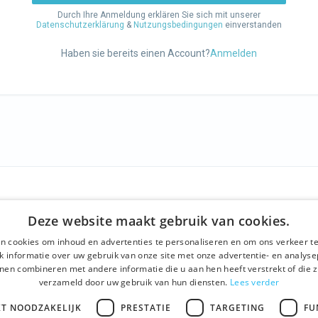
Durch Ihre Anmeldung erklären Sie sich mit unserer
Datenschutzerklärung
&
Nutzungsbedingungen
einverstanden
Haben sie bereits einen Account?
Anmelden
SCHAFT
WIR BIETEN
SOCIALS
Deze website maakt gebruik van cookies.
ns
Geführte Tour
Facebook
n cookies om inhoud en advertenties te personaliseren en om ons verkeer te
einen Geschäftsbedingungen
Tagesprogramm
Instagra
 informatie over uw gebruik van onze site met onze advertentie- en analyse
nen combineren met andere informatie die u aan hen heeft verstrekt of die z
chutzerklärung
History tour
LinkedIn
verzameld door uw gebruik van hun diensten.
Lees verder
t
Aktivitäten
KT NOODZAKELIJK
PRESTATIE
TARGETING
FU