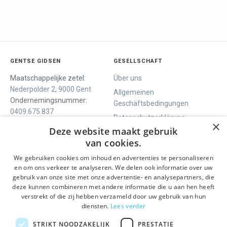
GENTSE GIDSEN
GESELLSCHAFT
Maatschappelijke zetel:
Über uns
Nederpolder 2, 9000 Gent
Allgemeinen
Ondernemingsnummer:
Geschäftsbedingungen
0409.675.837
Datenschutzerklärung
RPR Gent
×
Deze website maakt gebruik
Contact
van cookies.
We gebruiken cookies om inhoud en advertenties te personaliseren
WIR BIETEN
SOCIALS
en om ons verkeer te analyseren. We delen ook informatie over uw
Geführte Tour
Facebook
gebruik van onze site met onze advertentie- en analysepartners, die
deze kunnen combineren met andere informatie die u aan hen heeft
Tagesprogramm
Instagram
verstrekt of die zij hebben verzameld door uw gebruik van hun
History tour
LinkedIn
diensten.
Lees verder
Aktivitäten
STRIKT NOODZAKELIJK
PRESTATIE