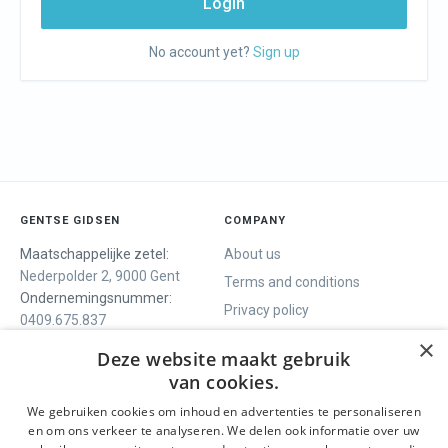
Login
No account yet?
Sign up
GENTSE GIDSEN
COMPANY
Maatschappelijke zetel:
About us
Nederpolder 2, 9000 Gent
Terms and conditions
Ondernemingsnummer:
Privacy policy
0409.675.837
Contact
RPR Gent
×
Deze website maakt gebruik
van cookies.
We gebruiken cookies om inhoud en advertenties te personaliseren
WE OFFER
SOCIALS
en om ons verkeer te analyseren. We delen ook informatie over uw
Guided tours
Facebook