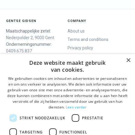
GENTSE GIDSEN
COMPANY
Maatschappelijke zetel:
About us
Nederpolder 2, 9000 Gent
Terms and conditions
Ondernemingsnummer:
Privacy policy
0409.675.837
Contact
RPR Gent
×
Deze website maakt gebruik
van cookies.
We gebruiken cookies om inhoud en advertenties te personaliseren
WE OFFER
SOCIALS
en om ons verkeer te analyseren. We delen ook informatie over uw
Guided tours
Facebook
gebruik van onze site met onze advertentie- en analysepartners, die
deze kunnen combineren met andere informatie die u aan hen heeft
One day tour
Instagram
verstrekt of die zij hebben verzameld door uw gebruik van hun
Ghent History tour
LinkedIn
diensten.
Lees verder
Activities
STRIKT NOODZAKELIJK
PRESTATIE
STAY INFORMED
TARGETING
FUNCTIONEEL