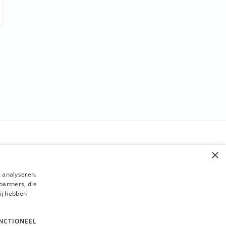
STAY INFORMED
×
Send
 analyseren.
partners, die
ij hebben
NCTIONEEL