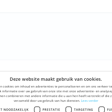
NY
WE OFFER
SOCIALS
Deze website maakt gebruik van cookies.
us
Guided tours
Facebook
n cookies om inhoud en advertenties te personaliseren en om ons verkeer te
nd conditions
One day tour
Instagram
 informatie over uw gebruik van onze site met onze advertentie- en analyse
nen combineren met andere informatie die u aan hen heeft verstrekt of die z
 policy
Ghent History tour
LinkedIn
verzameld door uw gebruik van hun diensten.
Lees verder
t
Activities
KT NOODZAKELIJK
PRESTATIE
TARGETING
FU