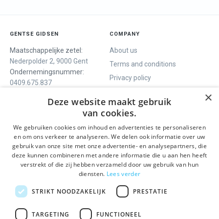
GENTSE GIDSEN
COMPANY
Maatschappelijke zetel:
About us
Nederpolder 2, 9000 Gent
Terms and conditions
Ondernemingsnummer:
Privacy policy
0409.675.837
Contact
RPR Gent
×
Deze website maakt gebruik
van cookies.
We gebruiken cookies om inhoud en advertenties te personaliseren
WE OFFER
SOCIALS
en om ons verkeer te analyseren. We delen ook informatie over uw
Guided tours
Facebook
gebruik van onze site met onze advertentie- en analysepartners, die
deze kunnen combineren met andere informatie die u aan hen heeft
One day tour
Instagram
verstrekt of die zij hebben verzameld door uw gebruik van hun
Ghent History tour
LinkedIn
diensten.
Lees verder
Activities
STRIKT NOODZAKELIJK
PRESTATIE
STAY INFORMED
TARGETING
FUNCTIONEEL