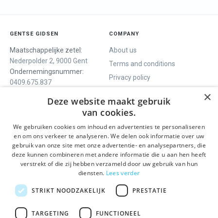
GENTSE GIDSEN
COMPANY
Maatschappelijke zetel:
About us
Nederpolder 2, 9000 Gent
Terms and conditions
Ondernemingsnummer:
Privacy policy
0409.675.837
Contact
RPR Gent
×
Deze website maakt gebruik
van cookies.
We gebruiken cookies om inhoud en advertenties te personaliseren
WE OFFER
SOCIALS
en om ons verkeer te analyseren. We delen ook informatie over uw
Guided tours
Facebook
gebruik van onze site met onze advertentie- en analysepartners, die
deze kunnen combineren met andere informatie die u aan hen heeft
One day tour
Instagram
verstrekt of die zij hebben verzameld door uw gebruik van hun
Ghent History tour
LinkedIn
diensten.
Lees verder
Activities
STRIKT NOODZAKELIJK
PRESTATIE
STAY INFORMED
TARGETING
FUNCTIONEEL