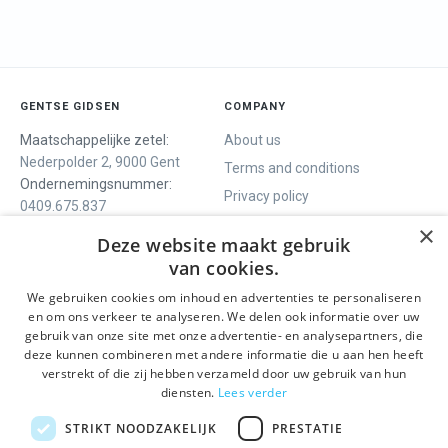
GENTSE GIDSEN
COMPANY
Maatschappelijke zetel:
About us
Nederpolder 2, 9000 Gent
Terms and conditions
Ondernemingsnummer:
Privacy policy
0409.675.837
Contact
RPR Gent
×
Deze website maakt gebruik
van cookies.
We gebruiken cookies om inhoud en advertenties te personaliseren
WE OFFER
SOCIALS
en om ons verkeer te analyseren. We delen ook informatie over uw
Guided tours
Facebook
gebruik van onze site met onze advertentie- en analysepartners, die
deze kunnen combineren met andere informatie die u aan hen heeft
One day tour
Instagram
verstrekt of die zij hebben verzameld door uw gebruik van hun
Ghent History tour
LinkedIn
diensten.
Lees verder
Activities
STRIKT NOODZAKELIJK
PRESTATIE