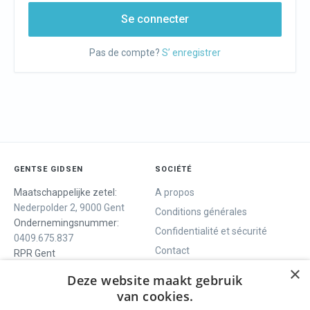
Se connecter
Pas de compte?
S’ enregistrer
GENTSE GIDSEN
SOCIÉTÉ
Maatschappelijke zetel:
A propos
Nederpolder 2, 9000 Gent
Conditions générales
Ondernemingsnummer:
Confidentialité et sécurité
0409.675.837
Contact
RPR Gent
×
Deze website maakt gebruik
van cookies.
NOUS VOUS OFFRONS
SOCIALS