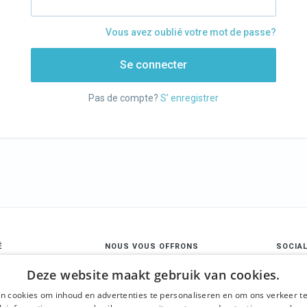
Vous avez oublié votre mot de passe?
Se connecter
Pas de compte?
S’ enregistrer
É
NOUS VOUS OFFRONS
SOCIA
s
Visites guidées
Face
Deze website maakt gebruik van cookies.
ons générales
Gand en un jour
n cookies om inhoud en advertenties te personaliseren en om ons verkeer te
Insta