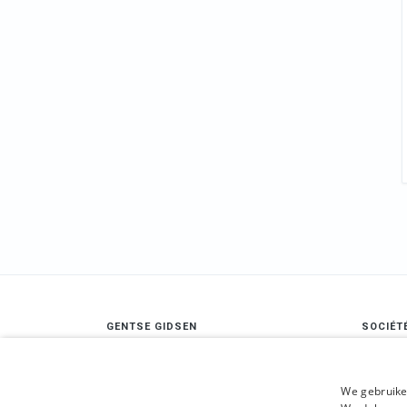
GENTSE GIDSEN
SOCIÉT
Maatschappelijke zetel:
A propo
Nederpolder 2, 9000 Gent
Conditi
We gebruike
Ondernemingsnummer: