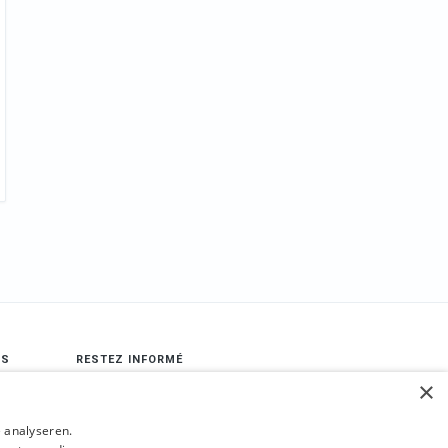
LS
RESTEZ INFORMÉ
×
book
Envoyer
 analyseren.
gram