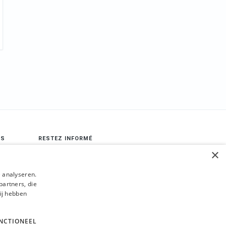
LS
RESTEZ INFORMÉ
×
book
Envoyer
 analyseren.
gram
partners, die
ij hebben
edIn
NCTIONEEL