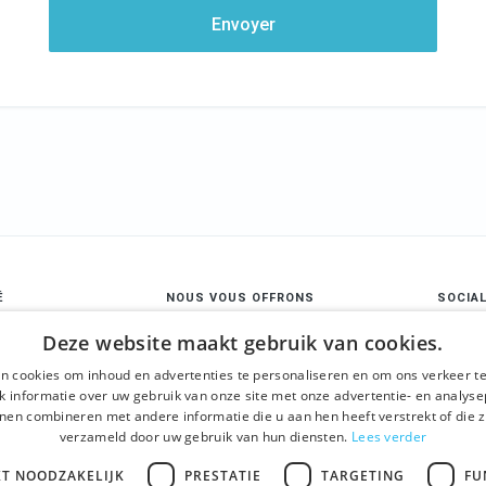
Envoyer
É
NOUS VOUS OFFRONS
SOCIA
s
Visites guidées
Face
Deze website maakt gebruik van cookies.
ons générales
Gand en un jour
n cookies om inhoud en advertenties te personaliseren en om ons verkeer te
Insta
 informatie over uw gebruik van onze site met onze advertentie- en analyse
tialité et
Visite guidée du centre
nen combineren met andere informatie die u aan hen heeft verstrekt of die z
é
historique
Link
verzameld door uw gebruik van hun diensten.
Lees verder
Activités
KT NOODZAKELIJK
PRESTATIE
TARGETING
FU