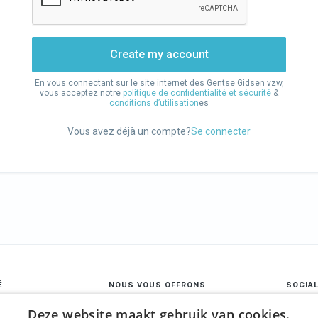
Create my account
En vous connectant sur le site internet des Gentse Gidsen vzw,
vous acceptez notre
politique de confidentialité et sécurité
&
conditions d’utilisation
es
Vous avez déjà un compte?
Se connecter
É
NOUS VOUS OFFRONS
SOCIA
s
Visites guidées
Face
Deze website maakt gebruik van cookies.