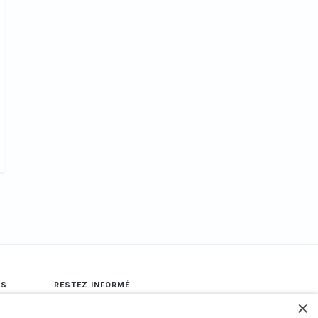
LS
RESTEZ INFORMÉ
×
book
Envoyer