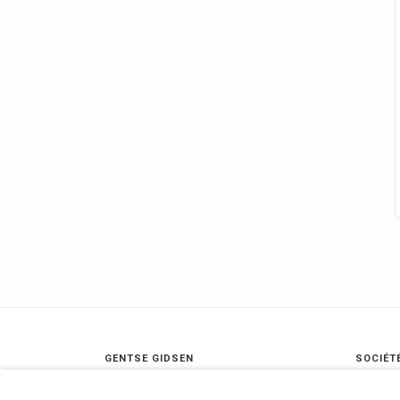
GENTSE GIDSEN
SOCIÉT
Maatschappelijke zetel:
A propo