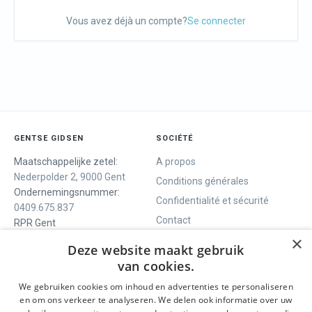
Vous avez déjà un compte?
Se connecter
GENTSE GIDSEN
SOCIÉTÉ
Maatschappelijke zetel:
A propos
Nederpolder 2, 9000 Gent
Conditions générales
Ondernemingsnummer:
Confidentialité et sécurité
0409.675.837
Contact
RPR Gent
×
Deze website maakt gebruik
van cookies.
NOUS VOUS OFFRONS
SOCIALS
We gebruiken cookies om inhoud en advertenties te personaliseren
Visites guidées
Facebook
en om ons verkeer te analyseren. We delen ook informatie over uw