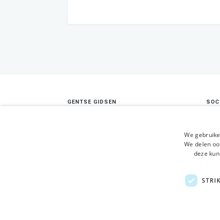
GENTSE GIDSEN
SOC
Maatschappelijke zetel:
A p
Nederpolder 2, 9000 Gent
Cond
We gebruike
Ondernemingsnummer:
0409.675.837
We delen ook
Conf
RPR Gent
deze kun
sécu
Con
STRI