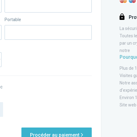
Pro
Portable
La sécuri
Toutes l
par un c
notre
Pourquo
Plus de 1
Visites 
Notre as
ec
d'expéri
Environ 1
Site web 
Procéder au paiement