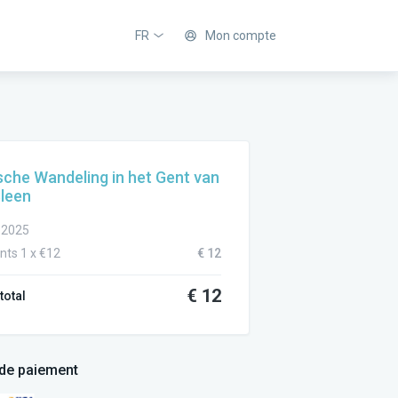
FR
Mon compte
sche Wandeling in het Gent van
leen
. 2025
ants 1 x €12
€ 12
€ 12
total
de paiement