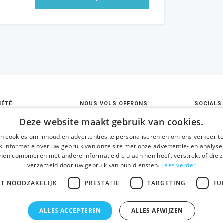
IÉTÉ
NOUS VOUS OFFRONS
SOCIALS
ropos
Deze website maakt gebruik van cookies.
Visites guidées
Faceboo
itions générales
Gand en un jour
n cookies om inhoud en advertenties te personaliseren en om ons verkeer te
 informatie over uw gebruik van onze site met onze advertentie- en analyse
identialité et
Visite guidée du centre
nen combineren met andere informatie die u aan hen heeft verstrekt of die z
Instagr
rité
historique
verzameld door uw gebruik van hun diensten.
Lees verder
Linked
tact
Activités
KT NOODZAKELIJK
PRESTATIE
TARGETING
FU
ALLES ACCEPTEREN
ALLES AFWIJZEN