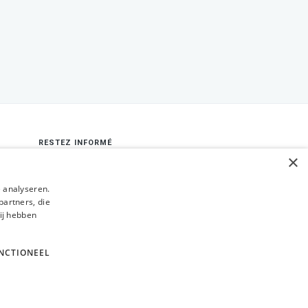
RESTEZ INFORMÉ
×
Envoyer
k
 analyseren.
partners, die
ij hebben
am
In
NCTIONEEL