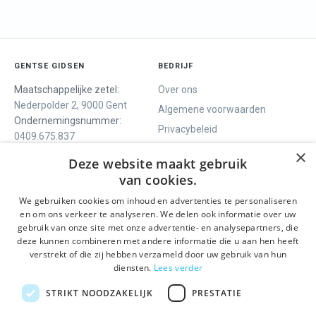
GENTSE GIDSEN
BEDRIJF
Maatschappelijke zetel:
Over ons
Nederpolder 2, 9000 Gent
Algemene voorwaarden
Ondernemingsnummer:
Privacybeleid
0409.675.837
Contact
RPR Gent
×
Deze website maakt gebruik
van cookies.
We gebruiken cookies om inhoud en advertenties te personaliseren
ONS AANBOD
SOCIALS
en om ons verkeer te analyseren. We delen ook informatie over uw
Rondleidingen
Facebook
gebruik van onze site met onze advertentie- en analysepartners, die
deze kunnen combineren met andere informatie die u aan hen heeft
Dagprogramma
Instagram
verstrekt of die zij hebben verzameld door uw gebruik van hun
Ghent History Tour
LinkedIn
diensten.
Lees verder
Activiteiten
STRIKT NOODZAKELIJK
PRESTATIE