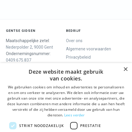
GENTSE GIDSEN
BEDRIJF
Maatschappelijke zetel:
Over ons
Nederpolder 2, 9000 Gent
Algemene voorwaarden
Ondernemingsnummer:
Privacybeleid
0409.675.837
Contact
RPR Gent
×
Deze website maakt gebruik
van cookies.
We gebruiken cookies om inhoud en advertenties te personaliseren
ONS AANBOD
SOCIALS
en om ons verkeer te analyseren. We delen ook informatie over uw
Rondleidingen
Facebook
gebruik van onze site met onze advertentie- en analysepartners, die
deze kunnen combineren met andere informatie die u aan hen heeft
Dagprogramma
Instagram
verstrekt of die zij hebben verzameld door uw gebruik van hun
Ghent History Tour
LinkedIn
diensten.
Lees verder
Activiteiten
STRIKT NOODZAKELIJK
PRESTATIE