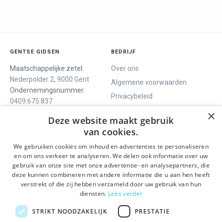
GENTSE GIDSEN
BEDRIJF
Maatschappelijke zetel:
Over ons
Nederpolder 2, 9000 Gent
Algemene voorwaarden
Ondernemingsnummer:
Privacybeleid
0409.675.837
Contact
RPR Gent
×
Deze website maakt gebruik
van cookies.
We gebruiken cookies om inhoud en advertenties te personaliseren
ONS AANBOD
SOCIALS
en om ons verkeer te analyseren. We delen ook informatie over uw
Rondleidingen
Facebook
gebruik van onze site met onze advertentie- en analysepartners, die
deze kunnen combineren met andere informatie die u aan hen heeft
Dagprogramma
Instagram
verstrekt of die zij hebben verzameld door uw gebruik van hun
Ghent History Tour
LinkedIn
diensten.
Lees verder
Activiteiten
STRIKT NOODZAKELIJK
PRESTATIE