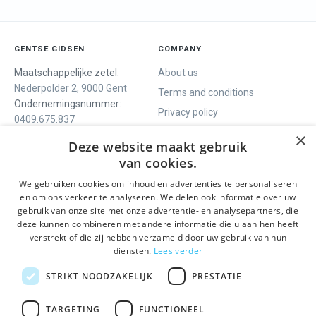
GENTSE GIDSEN
COMPANY
Maatschappelijke zetel:
About us
Nederpolder 2, 9000 Gent
Terms and conditions
Ondernemingsnummer:
Privacy policy
0409.675.837
Contact
RPR Gent
×
Deze website maakt gebruik
van cookies.
We gebruiken cookies om inhoud en advertenties te personaliseren
WE OFFER
SOCIALS
en om ons verkeer te analyseren. We delen ook informatie over uw
Guided tours
Facebook
gebruik van onze site met onze advertentie- en analysepartners, die
deze kunnen combineren met andere informatie die u aan hen heeft
One day tour
Instagram
verstrekt of die zij hebben verzameld door uw gebruik van hun
Ghent History tour
LinkedIn
diensten.
Lees verder
Activities
STRIKT NOODZAKELIJK
PRESTATIE
STAY INFORMED
TARGETING
FUNCTIONEEL