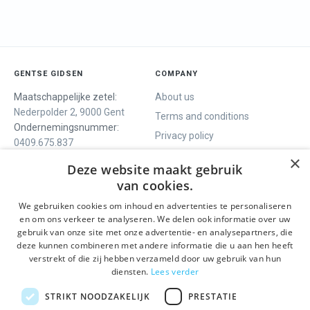
GENTSE GIDSEN
COMPANY
Maatschappelijke zetel:
About us
Nederpolder 2, 9000 Gent
Terms and conditions
Ondernemingsnummer:
Privacy policy
0409.675.837
Contact
RPR Gent
×
Deze website maakt gebruik
van cookies.
We gebruiken cookies om inhoud en advertenties te personaliseren
WE OFFER
SOCIALS
en om ons verkeer te analyseren. We delen ook informatie over uw
Guided tours
Facebook
gebruik van onze site met onze advertentie- en analysepartners, die
deze kunnen combineren met andere informatie die u aan hen heeft
One day tour
Instagram
verstrekt of die zij hebben verzameld door uw gebruik van hun
Ghent History tour
LinkedIn
diensten.
Lees verder
Activities
STRIKT NOODZAKELIJK
PRESTATIE