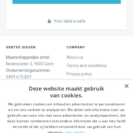
Your data is safe
GENTSE GIDSEN
COMPANY
Maatschappelijke zetel:
About us
Nederpolder 2, 9000 Gent
Terms and conditions
Ondernemingsnummer:
Privacy policy
0409.675.837
Contact
RPR Gent
×
Deze website maakt gebruik
van cookies.
We gebruiken cookies om inhoud en advertenties te personaliseren
WE OFFER
SOCIALS
en om ons verkeer te analyseren. We delen ook informatie over uw
Guided tours
Facebook
gebruik van onze site met onze advertentie- en analysepartners, die
deze kunnen combineren met andere informatie die u aan hen heeft
One day tour
Instagram
verstrekt of die zij hebben verzameld door uw gebruik van hun
Ghent History tour
LinkedIn
diensten.
Lees verder