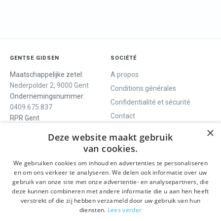
GENTSE GIDSEN
SOCIÉTÉ
Maatschappelijke zetel:
A propos
Nederpolder 2, 9000 Gent
Conditions générales
Ondernemingsnummer:
Confidentialité et sécurité
0409.675.837
Contact
RPR Gent
×
Deze website maakt gebruik
van cookies.
NOUS VOUS OFFRONS
SOCIALS
We gebruiken cookies om inhoud en advertenties te personaliseren
Visites guidées
Facebook
en om ons verkeer te analyseren. We delen ook informatie over uw
gebruik van onze site met onze advertentie- en analysepartners, die
Gand en un jour
Instagram
deze kunnen combineren met andere informatie die u aan hen heeft
Visite guidée du centre
LinkedIn
verstrekt of die zij hebben verzameld door uw gebruik van hun
historique
diensten.
Lees verder