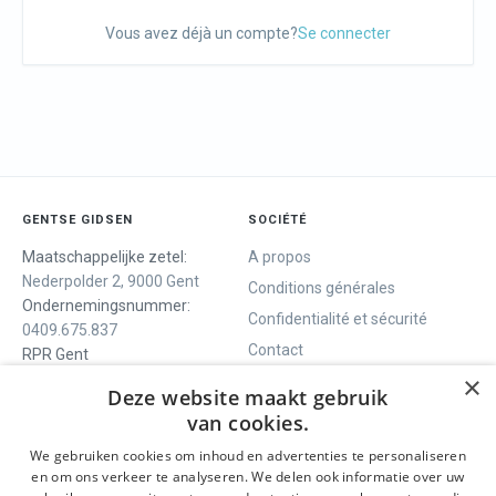
Vous avez déjà un compte?
Se connecter
GENTSE GIDSEN
SOCIÉTÉ
Maatschappelijke zetel:
A propos
Nederpolder 2, 9000 Gent
Conditions générales
Ondernemingsnummer:
Confidentialité et sécurité
0409.675.837
Contact
RPR Gent
×
Deze website maakt gebruik
van cookies.
NOUS VOUS OFFRONS
SOCIALS
We gebruiken cookies om inhoud en advertenties te personaliseren
Visites guidées
Facebook
en om ons verkeer te analyseren. We delen ook informatie over uw