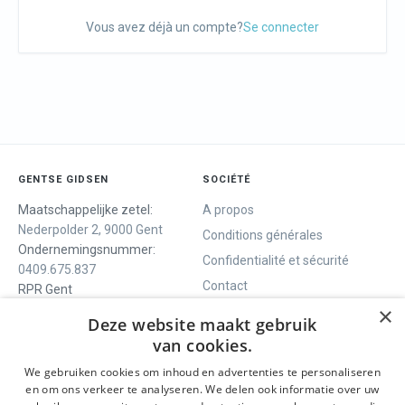
Vous avez déjà un compte?
Se connecter
GENTSE GIDSEN
SOCIÉTÉ
Maatschappelijke zetel:
A propos
Nederpolder 2, 9000 Gent
Conditions générales
Ondernemingsnummer:
Confidentialité et sécurité
0409.675.837
Contact
RPR Gent
×
Deze website maakt gebruik
van cookies.
NOUS VOUS OFFRONS
SOCIALS
We gebruiken cookies om inhoud en advertenties te personaliseren
Visites guidées
Facebook
en om ons verkeer te analyseren. We delen ook informatie over uw