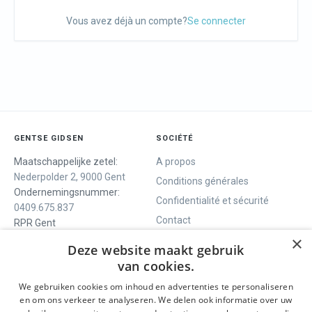
Vous avez déjà un compte?
Se connecter
GENTSE GIDSEN
SOCIÉTÉ
Maatschappelijke zetel:
A propos
Nederpolder 2, 9000 Gent
Conditions générales
Ondernemingsnummer:
Confidentialité et sécurité
0409.675.837
Contact
RPR Gent
×
Deze website maakt gebruik
van cookies.
NOUS VOUS OFFRONS
SOCIALS
We gebruiken cookies om inhoud en advertenties te personaliseren
Visites guidées
Facebook
en om ons verkeer te analyseren. We delen ook informatie over uw