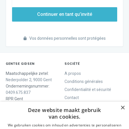
Continuer en tant qu’invité
Vos données personnelles sont protégées
GENTSE GIDSEN
SOCIÉTÉ
Maatschappelijke zetel:
A propos
Nederpolder 2, 9000 Gent
Conditions générales
Ondernemingsnummer:
Confidentialité et sécurité
0409.675.837
Contact
RPR Gent
×
Deze website maakt gebruik
van cookies.
NOUS VOUS OFFRONS
SOCIALS
We gebruiken cookies om inhoud en advertenties te personaliseren