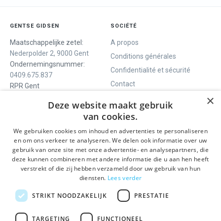
GENTSE GIDSEN
SOCIÉTÉ
Maatschappelijke zetel:
A propos
Nederpolder 2, 9000 Gent
Conditions générales
Ondernemingsnummer:
Confidentialité et sécurité
0409.675.837
Contact
RPR Gent
×
Deze website maakt gebruik
van cookies.
NOUS VOUS OFFRONS
SOCIALS
We gebruiken cookies om inhoud en advertenties te personaliseren
Visites guidées
Facebook
en om ons verkeer te analyseren. We delen ook informatie over uw
gebruik van onze site met onze advertentie- en analysepartners, die
Gand en un jour
Instagram
deze kunnen combineren met andere informatie die u aan hen heeft
Visite guidée du centre
LinkedIn
verstrekt of die zij hebben verzameld door uw gebruik van hun
historique
diensten.
Lees verder
Activités
STRIKT NOODZAKELIJK
PRESTATIE
RESTEZ INFORMÉ
TARGETING
FUNCTIONEEL