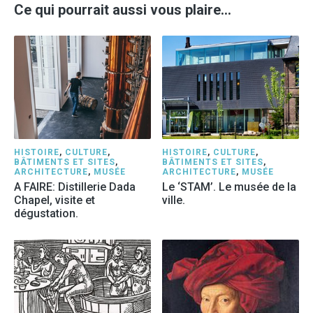
Ce qui pourrait aussi vous plaire…
HISTOIRE
,
CULTURE
,
HISTOIRE
,
CULTURE
,
BÂTIMENTS ET SITES
,
BÂTIMENTS ET SITES
,
ARCHITECTURE
,
MUSÉE
ARCHITECTURE
,
MUSÉE
A FAIRE: Distillerie Dada
Le ‘STAM’. Le musée de la
Chapel, visite et
ville.
dégustation.