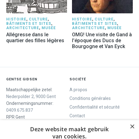
HISTOIRE
,
CULTURE
,
HISTOIRE
,
CULTURE
,
BÂTIMENTS ET SITES
,
BÂTIMENTS ET SITES
,
ARCHITECTURE
,
MUSÉE
ARCHITECTURE
,
MUSÉE
Allégresse dans le
OMG! Une visite de Gand à
quartier des filles légères
l'époque des Ducs de
Bourgogne et Van Eyck
GENTSE GIDSEN
SOCIÉTÉ
Maatschappelijke zetel:
A propos
Nederpolder 2, 9000 Gent
Conditions générales
Ondernemingsnummer:
Confidentialité et sécurité
0409.675.837
Contact
RPR Gent
×
Deze website maakt gebruik
van cookies.