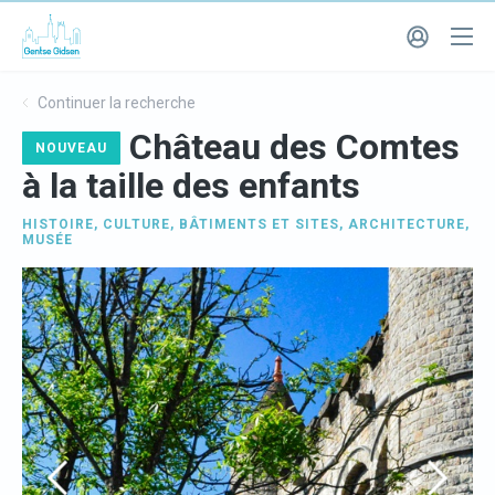
Continuer la recherche
Château des Comtes
NOUVEAU
à la taille des enfants
HISTOIRE
,
CULTURE
,
BÂTIMENTS ET SITES
,
ARCHITECTURE
,
MUSÉE