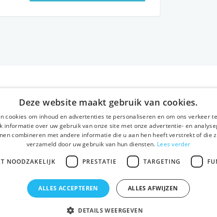
RIJF
ONS AANBOD
SOCIALS
Deze website maakt gebruik van cookies.
 ons
Rondleidingen
Facebook
n cookies om inhoud en advertenties te personaliseren en om ons verkeer te
emene voorwaarden
Dagprogramma
Instagram
 informatie over uw gebruik van onze site met onze advertentie- en analyse
nen combineren met andere informatie die u aan hen heeft verstrekt of die z
acybeleid
Ghent History Tour
LinkedIn
verzameld door uw gebruik van hun diensten.
Lees verder
tact
Activiteiten
KT NOODZAKELIJK
PRESTATIE
TARGETING
FU
ALLES ACCEPTEREN
ALLES AFWIJZEN
DETAILS WEERGEVEN