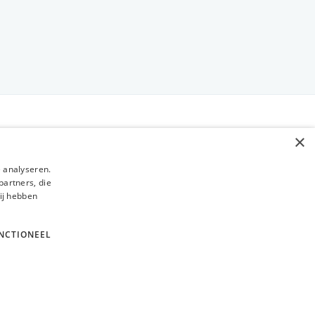
BLIJF OP DE HOOGTE
×
Verzenden
 analyseren.
partners, die
ij hebben
NCTIONEEL