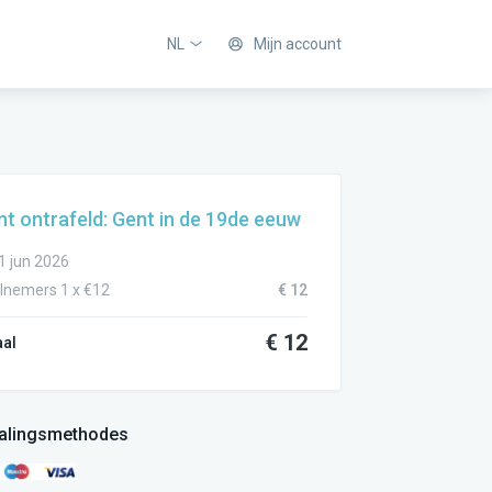
NL
Mijn account
t ontrafeld: Gent in de 19de eeuw
1 jun 2026
lnemers 1 x €12
€ 12
€ 12
aal
alingsmethodes