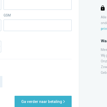
GSM
Alle
ond
pri
Waa
Mee
Wij 
Onze
Zowa
Gebr
Ga verder naar betaling