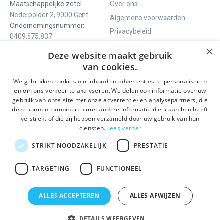
Maatschappelijke zetel:
Over ons
Nederpolder 2, 9000 Gent
Algemene voorwaarden
Ondernemingsnummer:
Privacybeleid
0409.675.837
Contact
RPR Gent
×
Deze website maakt gebruik
van cookies.
We gebruiken cookies om inhoud en advertenties te personaliseren
ONS AANBOD
SOCIALS
en om ons verkeer te analyseren. We delen ook informatie over uw
Rondleidingen
Facebook
gebruik van onze site met onze advertentie- en analysepartners, die
deze kunnen combineren met andere informatie die u aan hen heeft
Dagprogramma
Instagram
verstrekt of die zij hebben verzameld door uw gebruik van hun
Ghent History Tour
LinkedIn
diensten.
Lees verder
Activiteiten
STRIKT NOODZAKELIJK
PRESTATIE
BLIJF OP DE HOOGTE
TARGETING
FUNCTIONEEL
Verzenden
ALLES ACCEPTEREN
ALLES AFWIJZEN
DETAILS WEERGEVEN