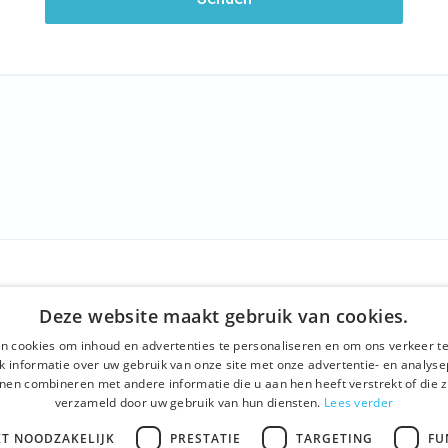
SCHAFT
WIR BIETEN
SOCIALS
Deze website maakt gebruik van cookies.
ns
Geführte Tour
Facebook
n cookies om inhoud en advertenties te personaliseren en om ons verkeer te
einen Geschäftsbedingungen
Tagesprogramm
Instagra
 informatie over uw gebruik van onze site met onze advertentie- en analyse
nen combineren met andere informatie die u aan hen heeft verstrekt of die z
chutzerklärung
History tour
LinkedIn
verzameld door uw gebruik van hun diensten.
Lees verder
t
Aktivitäten
KT NOODZAKELIJK
PRESTATIE
TARGETING
FU