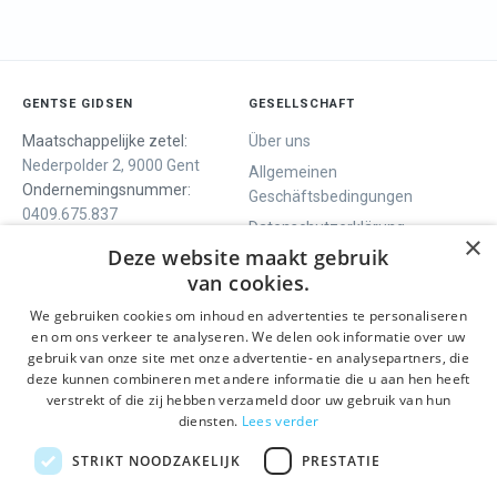
GENTSE GIDSEN
GESELLSCHAFT
Maatschappelijke zetel:
Über uns
Nederpolder 2, 9000 Gent
Allgemeinen
Ondernemingsnummer:
Geschäftsbedingungen
0409.675.837
Datenschutzerklärung
RPR Gent
×
Deze website maakt gebruik
Contact
van cookies.
We gebruiken cookies om inhoud en advertenties te personaliseren
WIR BIETEN
SOCIALS
en om ons verkeer te analyseren. We delen ook informatie over uw
Geführte Tour
Facebook
gebruik van onze site met onze advertentie- en analysepartners, die
deze kunnen combineren met andere informatie die u aan hen heeft
Tagesprogramm
Instagram
verstrekt of die zij hebben verzameld door uw gebruik van hun
History tour
LinkedIn
diensten.
Lees verder
Aktivitäten
STRIKT NOODZAKELIJK
PRESTATIE