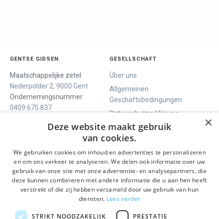
GENTSE GIDSEN
GESELLSCHAFT
Maatschappelijke zetel:
Über uns
Nederpolder 2, 9000 Gent
Allgemeinen
Ondernemingsnummer:
Geschäftsbedingungen
0409.675.837
Datenschutzerklärung
RPR Gent
×
Deze website maakt gebruik
Contact
van cookies.
We gebruiken cookies om inhoud en advertenties te personaliseren
WIR BIETEN
SOCIALS
en om ons verkeer te analyseren. We delen ook informatie over uw
Geführte Tour
Facebook
gebruik van onze site met onze advertentie- en analysepartners, die
deze kunnen combineren met andere informatie die u aan hen heeft
Tagesprogramm
Instagram
verstrekt of die zij hebben verzameld door uw gebruik van hun
History tour
LinkedIn
diensten.
Lees verder
Aktivitäten
STRIKT NOODZAKELIJK
PRESTATIE