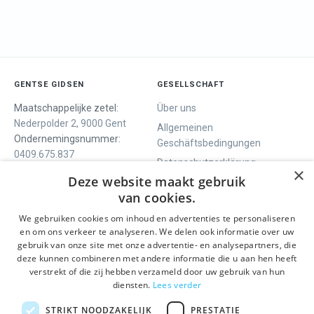
GENTSE GIDSEN
GESELLSCHAFT
Maatschappelijke zetel:
Über uns
Nederpolder 2, 9000 Gent
Allgemeinen
Ondernemingsnummer:
Geschäftsbedingungen
0409.675.837
Datenschutzerklärung
RPR Gent
×
Deze website maakt gebruik
Contact
van cookies.
We gebruiken cookies om inhoud en advertenties te personaliseren
WIR BIETEN
SOCIALS
en om ons verkeer te analyseren. We delen ook informatie over uw
Geführte Tour
Facebook
gebruik van onze site met onze advertentie- en analysepartners, die
deze kunnen combineren met andere informatie die u aan hen heeft
Tagesprogramm
Instagram
verstrekt of die zij hebben verzameld door uw gebruik van hun
History tour
LinkedIn
diensten.
Lees verder
Aktivitäten
STRIKT NOODZAKELIJK
PRESTATIE