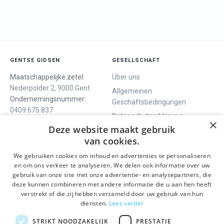
GENTSE GIDSEN
GESELLSCHAFT
Maatschappelijke zetel:
Über uns
Nederpolder 2, 9000 Gent
Allgemeinen
Ondernemingsnummer:
Geschäftsbedingungen
0409.675.837
Datenschutzerklärung
RPR Gent
×
Deze website maakt gebruik
Contact
van cookies.
We gebruiken cookies om inhoud en advertenties te personaliseren
WIR BIETEN
SOCIALS
en om ons verkeer te analyseren. We delen ook informatie over uw
Geführte Tour
Facebook
gebruik van onze site met onze advertentie- en analysepartners, die
deze kunnen combineren met andere informatie die u aan hen heeft
Tagesprogramm
Instagram
verstrekt of die zij hebben verzameld door uw gebruik van hun
History tour
LinkedIn
diensten.
Lees verder
Aktivitäten
STRIKT NOODZAKELIJK
PRESTATIE