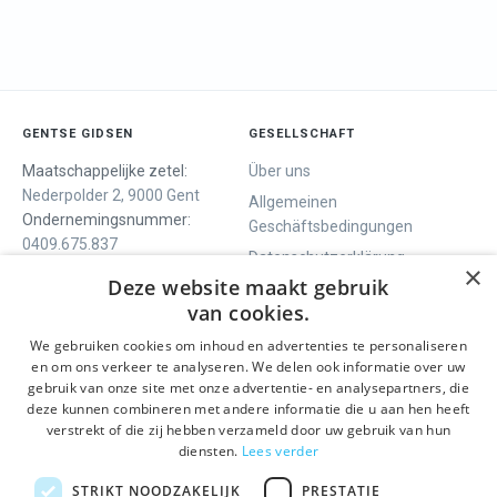
GENTSE GIDSEN
GESELLSCHAFT
Maatschappelijke zetel:
Über uns
Nederpolder 2, 9000 Gent
Allgemeinen
Ondernemingsnummer:
Geschäftsbedingungen
0409.675.837
Datenschutzerklärung
RPR Gent
×
Deze website maakt gebruik
Contact
van cookies.
We gebruiken cookies om inhoud en advertenties te personaliseren
WIR BIETEN
SOCIALS
en om ons verkeer te analyseren. We delen ook informatie over uw
Geführte Tour
Facebook
gebruik van onze site met onze advertentie- en analysepartners, die
deze kunnen combineren met andere informatie die u aan hen heeft
Tagesprogramm
Instagram
verstrekt of die zij hebben verzameld door uw gebruik van hun
History tour
LinkedIn
diensten.
Lees verder
Aktivitäten
STRIKT NOODZAKELIJK
PRESTATIE