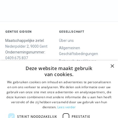
GENTSE GIDSEN
GESELLSCHAFT
Maatschappelijke zetel:
Über uns
Nederpolder 2, 9000 Gent
Allgemeinen
Ondernemingsnummer:
Geschäftsbedingungen
0409.675.837
Datenschutzerklärung
RPR Gent
×
Deze website maakt gebruik
Contact
van cookies.
We gebruiken cookies om inhoud en advertenties te personaliseren
WIR BIETEN
SOCIALS
en om ons verkeer te analyseren. We delen ook informatie over uw
Geführte Tour
Facebook
gebruik van onze site met onze advertentie- en analysepartners, die
deze kunnen combineren met andere informatie die u aan hen heeft
Tagesprogramm
Instagram
verstrekt of die zij hebben verzameld door uw gebruik van hun
History tour
LinkedIn
diensten.
Lees verder
Aktivitäten
STRIKT NOODZAKELIJK
PRESTATIE