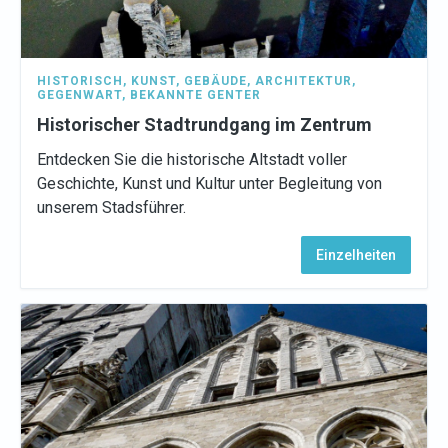
HISTORISCH
,
KUNST
,
GEBÄUDE
,
ARCHITEKTUR
,
GEGENWART
,
BEKANNTE GENTER
Historischer Stadtrundgang im Zentrum
Entdecken Sie die historische Altstadt voller
Geschichte, Kunst und Kultur unter Begleitung von
unserem Stadsführer.
Einzelheiten