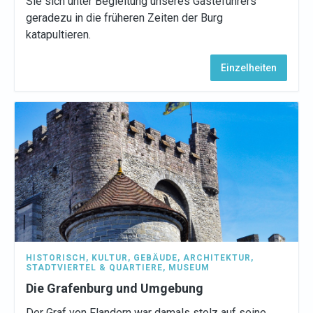
Sie sich unter Begleitung unseres Gästeführers
geradezu in die früheren Zeiten der Burg
katapultieren.
Einzelheiten
HISTORISCH
,
KULTUR
,
GEBÄUDE
,
ARCHITEKTUR
,
STADTVIERTEL & QUARTIERE
,
MUSEUM
Die Grafenburg und Umgebung
Der Graf von Flandern war damals stolz auf seine