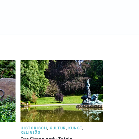
HISTORISCH
,
KULTUR
,
KUNST
,
RELIGIÖS