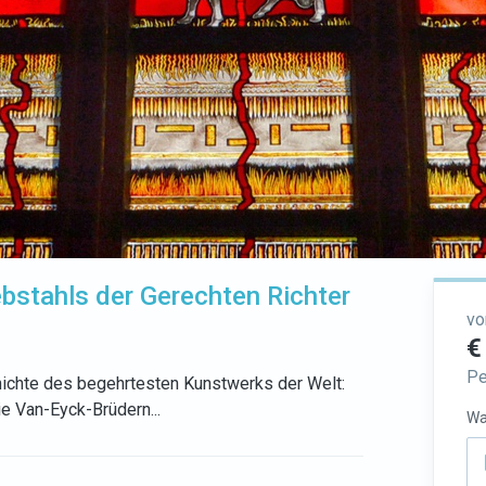
bstahls der Gerechten Richter
vo
€
Pe
hichte des begehrtesten Kunstwerks der Welt:
 Van-Eyck-Brüdern...
Wa