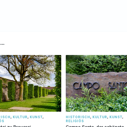
n…
RISCH
,
KULTUR
,
KUNST
,
HISTORISCH
,
KULTUR
,
KUNST
,
ÖS
RELIGIÖS