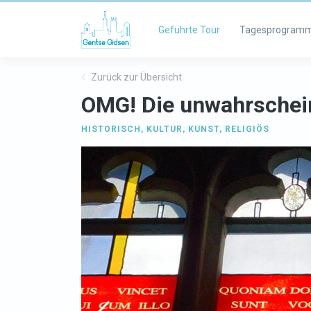
Geführte Tour
Tagesprogram
Zurück zur Übersicht
OMG! Die unwahrschei
HISTORISCH
,
KULTUR
,
KUNST
,
RELIGIÖS