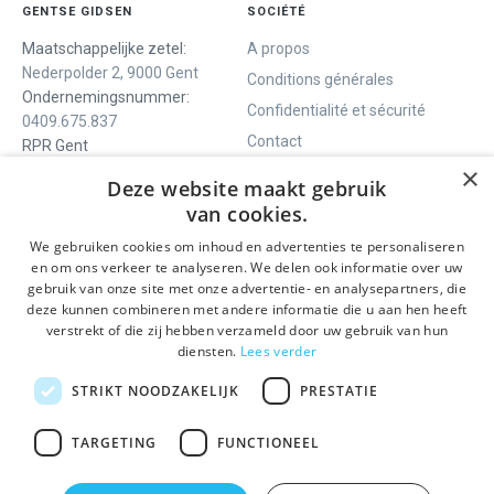
GENTSE GIDSEN
SOCIÉTÉ
Maatschappelijke zetel:
A propos
Nederpolder 2, 9000 Gent
Conditions générales
Ondernemingsnummer:
Confidentialité et sécurité
0409.675.837
Contact
RPR Gent
×
Deze website maakt gebruik
van cookies.
NOUS VOUS OFFRONS
SOCIALS
We gebruiken cookies om inhoud en advertenties te personaliseren
Visites guidées
Facebook
en om ons verkeer te analyseren. We delen ook informatie over uw
gebruik van onze site met onze advertentie- en analysepartners, die
Gand en un jour
Instagram
deze kunnen combineren met andere informatie die u aan hen heeft
Visite guidée du centre
LinkedIn
verstrekt of die zij hebben verzameld door uw gebruik van hun
historique
diensten.
Lees verder
Activités
STRIKT NOODZAKELIJK
PRESTATIE
RESTEZ INFORMÉ
TARGETING
FUNCTIONEEL
Envoyer