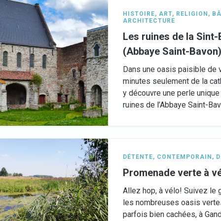
HISTOIRE
,
ART
,
RELIGION
,
BÂ
ARCHITECTURE
Les ruines de la Sint
(Abbaye Saint-Bavon
Dans une oasis paisible de 
minutes seulement de la cat
y découvre une perle unique
ruines de l’Abbaye Saint-Bav
DÉTENTE
,
CONTEMPORAIN
,
D
Promenade verte à v
Allez hop, à vélo! Suivez le 
les nombreuses oasis vertes
parfois bien cachées, à Gand