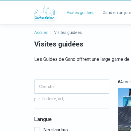
Visites guidées
Gand en un jou
Accueil
Visites guidées
Visites guidées
Les Guides de Gand offrent une large game de 
64
rond
p.e.: histoire, art, ….
Langue
Néerlandais