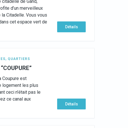
e citadelle de Gand,
ofite d’un merveilleux
e la Citadelle. Vous vous
dans cet espace vert de
Détails
TES
,
QUARTIERS
la “COUPURE”
la Coupure est
e logement les plus
ant ceci n’était pas le
ez ce canal aux
Détails