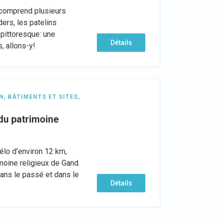
 comprend plusieurs
ers, les patelins
 pittoresque: une
Détails
, allons-y!
N
,
BÂTIMENTS ET SITES
,
 du patrimoine
élo d’environ 12 km,
imoine religieux de Gand.
ans le passé et dans le
Détails