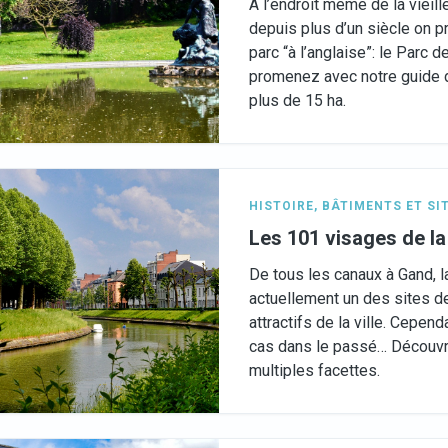
A l’endroit même de la vieill
depuis plus d’un siècle on pr
parc “à l’anglaise”: le Parc d
promenez avec notre guide 
plus de 15 ha.
HISTOIRE
,
BÂTIMENTS ET SI
Les 101 visages de 
De tous les canaux à Gand, 
actuellement un des sites d
attractifs de la ville. Cepend
cas dans le passé… Découvr
multiples facettes.