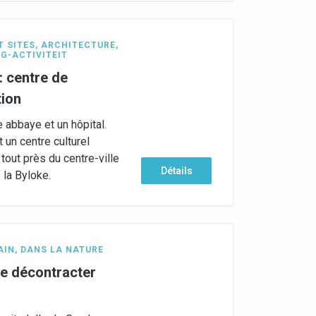
T SITES
,
ARCHITECTURE
,
G-ACTIVITEIT
: centre de
tion
 abbaye et un hôpital.
 un centre culturel
tout près du centre-ville
Détails
 la Byloke.
AIN
,
DANS LA NATURE
 se décontracter