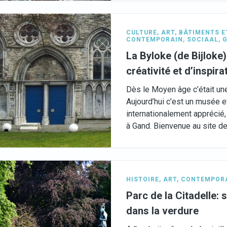
CULTURE
,
ART
,
BÂTIMENTS E
CONTEMPORAIN
,
SOCIAAL
,
G
La Byloke (de Bijloke)
créativité et d’inspira
Dès le Moyen âge c’était une
Aujourd’hui c’est un musée et
internationalement apprécié, 
à Gand. Bienvenue au site de
HISTOIRE
,
ART
,
CONTEMPOR
Parc de la Citadelle:
dans la verdure