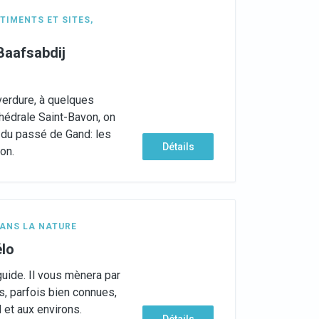
TIMENTS ET SITES
,
-Baafsabdij
)
verdure, à quelques
hédrale Saint-Bavon, on
 du passé de Gand: les
Détails
on.
ANS LA NATURE
élo
guide. Il vous mènera par
, parfois bien connues,
 et aux environs.