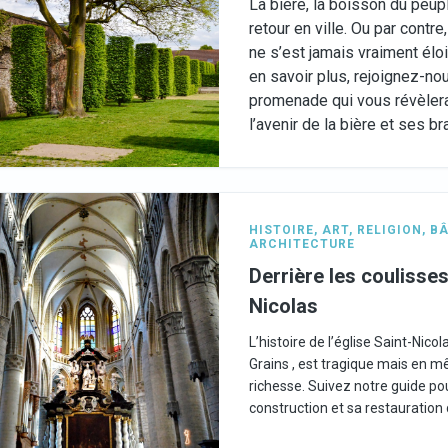
La bière, la boisson du peup
retour en ville. Ou par contre,
ne s’est jamais vraiment élo
en savoir plus, rejoignez-no
promenade qui vous révèlera
l’avenir de la bière et ses b
HISTOIRE
,
ART
,
RELIGION
,
BÂ
ARCHITECTURE
Derrière les coulisses
Nicolas
L’histoire de l’église Saint-Nico
Grains , est tragique mais en
richesse. Suivez notre guide pou
construction et sa restauration