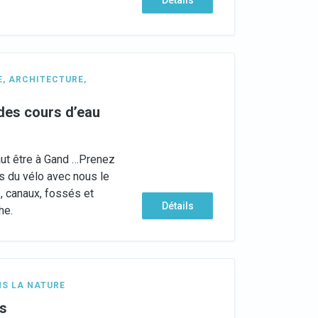
Détails
E
,
ARCHITECTURE
,
 des cours d’eau
aut être à Gand …Prenez
es du vélo avec nous le
s, canaux, fossés et
Détails
he.
S LA NATURE
ys