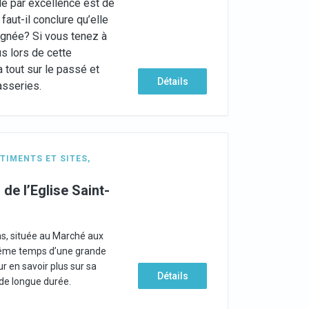
le par excellence est de
 faut-il conclure qu’elle
ignée? Si vous tenez à
us lors de cette
 tout sur le passé et
Détails
rasseries.
TIMENTS ET SITES
,
 de l’Eglise Saint-
las, située au Marché aux
 même temps d’une grande
r en savoir plus sur sa
Détails
 de longue durée.