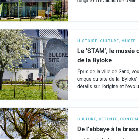
l’origine et l’évolution de la ville.
HISTOIRE
,
CULTURE
,
MUSÉE
Le ‘STAM’, le musée de 
de la Byloke
Épris de la ville de Gand, v
unique du site de la ‘Byloke’
détails sur l’origine et l’évolu
CULTURE
,
DÉTENTE
,
CONTEM
De l’abbaye à la brass