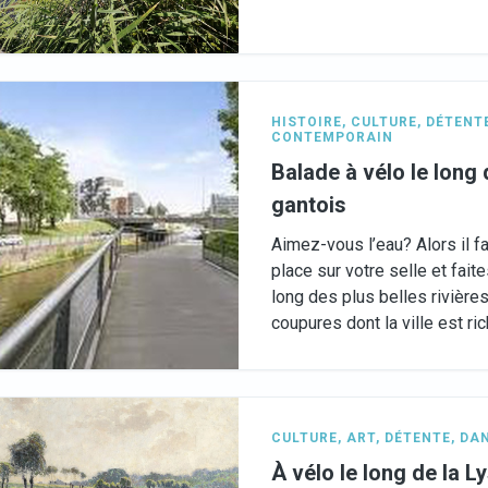
HISTOIRE
,
CULTURE
,
DÉTENT
CONTEMPORAIN
Balade à vélo le long
gantois
Aimez-vous l’eau? Alors il f
place sur votre selle et fait
long des plus belles rivière
coupures dont la ville est ric
CULTURE
,
ART
,
DÉTENTE
,
DAN
À vélo le long de la L