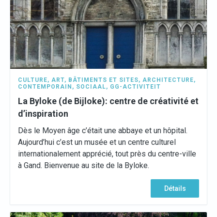
CULTURE
,
ART
,
BÂTIMENTS ET SITES
,
ARCHITECTURE
,
CONTEMPORAIN
,
SOCIAAL
,
GG-ACTIVITEIT
La Byloke (de Bijloke): centre de créativité et
d’inspiration
Dès le Moyen âge c’était une abbaye et un hôpital.
Aujourd’hui c’est un musée et un centre culturel
internationalement apprécié, tout près du centre-ville
à Gand. Bienvenue au site de la Byloke.
Détails