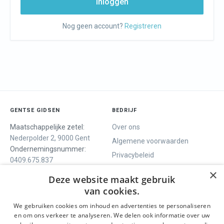
Inloggen
Nog geen account?
Registreren
GENTSE GIDSEN
BEDRIJF
Maatschappelijke zetel:
Over ons
Nederpolder 2, 9000 Gent
Algemene voorwaarden
Ondernemingsnummer:
Privacybeleid
0409.675.837
Contact
RPR Gent
×
Deze website maakt gebruik
van cookies.
We gebruiken cookies om inhoud en advertenties te personaliseren
ONS AANBOD
SOCIALS
en om ons verkeer te analyseren. We delen ook informatie over uw
Rondleidingen
Facebook