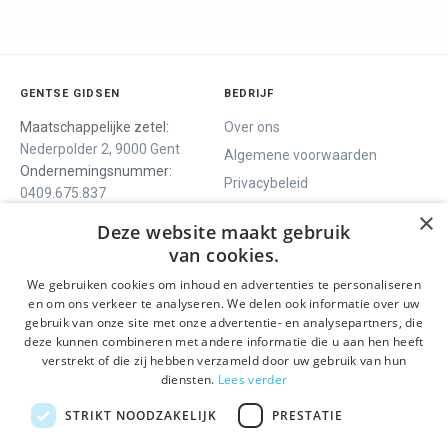
GENTSE GIDSEN
BEDRIJF
Maatschappelijke zetel:
Over ons
Nederpolder 2, 9000 Gent
Algemene voorwaarden
Ondernemingsnummer:
Privacybeleid
0409.675.837
Contact
RPR Gent
×
Deze website maakt gebruik
van cookies.
We gebruiken cookies om inhoud en advertenties te personaliseren
ONS AANBOD
SOCIALS
en om ons verkeer te analyseren. We delen ook informatie over uw
Rondleidingen
Facebook
gebruik van onze site met onze advertentie- en analysepartners, die
deze kunnen combineren met andere informatie die u aan hen heeft
Dagprogramma
Instagram
verstrekt of die zij hebben verzameld door uw gebruik van hun
Ghent History Tour
LinkedIn
diensten.
Lees verder
Activiteiten
STRIKT NOODZAKELIJK
PRESTATIE