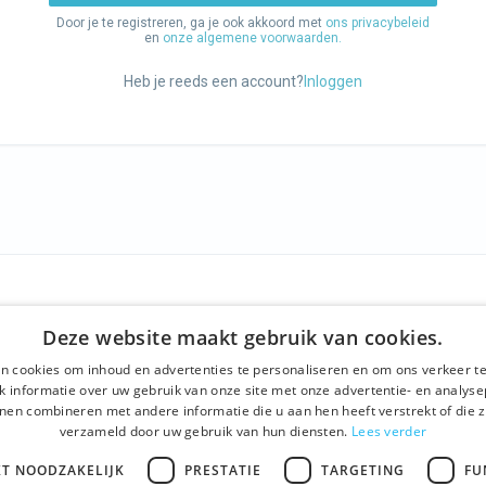
Door je te registreren, ga je ook akkoord met
ons privacybeleid
en
onze algemene voorwaarden.
Heb je reeds een account?
Inloggen
F
ONS AANBOD
SOCIALS
Deze website maakt gebruik van cookies.
ns
Rondleidingen
Facebook
n cookies om inhoud en advertenties te personaliseren en om ons verkeer te
ne voorwaarden
Dagprogramma
Instagram
 informatie over uw gebruik van onze site met onze advertentie- en analyse
nen combineren met andere informatie die u aan hen heeft verstrekt of die z
beleid
Ghent History Tour
LinkedIn
verzameld door uw gebruik van hun diensten.
Lees verder
t
Activiteiten
KT NOODZAKELIJK
PRESTATIE
TARGETING
FU