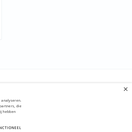
BLIJF OP DE HOOGTE
×
Verzenden
 analyseren.
partners, die
ij hebben
NCTIONEEL