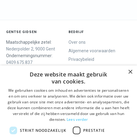
GENTSE GIDSEN
BEDRIJF
Maatschappelijke zetel:
Over ons
Nederpolder 2, 9000 Gent
Algemene voorwaarden
Ondernemingsnummer:
Privacybeleid
0409.675.837
Contact
RPR Gent
×
Deze website maakt gebruik
van cookies.
We gebruiken cookies om inhoud en advertenties te personaliseren
ONS AANBOD
SOCIALS
en om ons verkeer te analyseren. We delen ook informatie over uw
Rondleidingen
Facebook
gebruik van onze site met onze advertentie- en analysepartners, die
deze kunnen combineren met andere informatie die u aan hen heeft
Dagprogramma
Instagram
verstrekt of die zij hebben verzameld door uw gebruik van hun
Ghent History Tour
LinkedIn
diensten.
Lees verder
Activiteiten
STRIKT NOODZAKELIJK
PRESTATIE