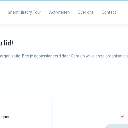
Ghent History Tour
Activiteiten
Over ons
Contact
 lid!
e organisatie. Ben je gepassioneerd door Gent en wil je onze organisat
r jaar