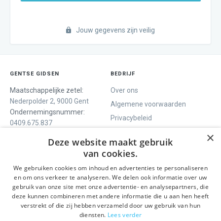
Jouw gegevens zijn veilig
GENTSE GIDSEN
BEDRIJF
Maatschappelijke zetel:
Over ons
Nederpolder 2, 9000 Gent
Algemene voorwaarden
Ondernemingsnummer:
Privacybeleid
0409.675.837
Contact
RPR Gent
×
Deze website maakt gebruik
van cookies.
We gebruiken cookies om inhoud en advertenties te personaliseren
ONS AANBOD
SOCIALS
en om ons verkeer te analyseren. We delen ook informatie over uw
Rondleidingen
Facebook
gebruik van onze site met onze advertentie- en analysepartners, die
deze kunnen combineren met andere informatie die u aan hen heeft
Dagprogramma
Instagram
verstrekt of die zij hebben verzameld door uw gebruik van hun
Ghent History Tour
LinkedIn
diensten.
Lees verder